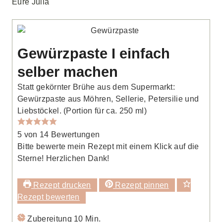
Eure Julia
Gewürzpaste I einfach
selber machen
Statt gekörnter Brühe aus dem Supermarkt:
Gewürzpaste aus Möhren, Sellerie, Petersilie und
Liebstöckel. (Portion für ca. 250 ml)
5
von
14
Bewertungen
Bitte bewerte mein Rezept mit einem Klick auf die
Sterne! Herzlichen Dank!
Rezept drucken
Rezept pinnen
Rezept bewerten
Minuten
Zubereitung
10
Min.