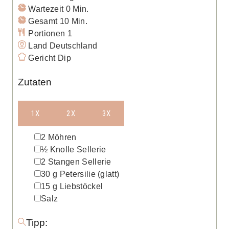
Minuten
Wartezeit
0
Min.
Minuten
Gesamt
10
Min.
Portionen
1
Land
Deutschland
Gericht
Dip
Zutaten
1X
2X
3X
▢
2
Möhren
▢
½
Knolle
Sellerie
▢
2
Stangen
Sellerie
▢
30
g
Petersilie
(glatt)
▢
15
g
Liebstöckel
▢
Salz
Tipp: