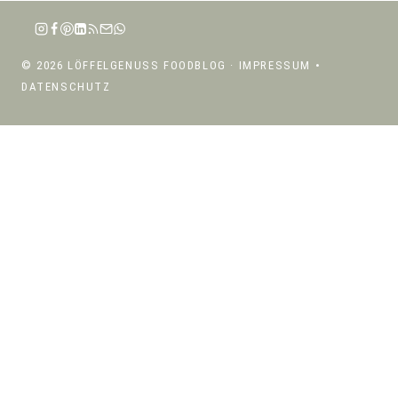
© 2026 LÖFFELGENUSS FOODBLOG ·
IMPRESSUM
•
DATENSCHUTZ
ÜBER MICH
UNTERMENÜ
REZEPTE
UMSCHALTEN
UNTERMENÜ
REZEPTE NACH KATEGORIEN
UMSCHALTEN
SALATE
SUPPEN
PASTA
RISOTTO, BOWLS & GETREIDE
SNACKS & BEILAGEN
DIPS & AUFSTRICHE
EINTÖPFE, CURRYS & OFENGERICHTE
FLEISCH
FISCH & MEERESFRÜCHTE
SÜSSES & GETRÄNKE