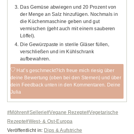
Das Gemüse abwiegen und 20 Prozent von
der Menge an Salz hinzufügen. Nochmals in
die Küchenmaschine geben und gut
vermischen (geht auch mit einem sauberen
Löffel).
Die Gewürzpaste in sterile Gläser füllen,
verschließen und im Kühlschrank
aufbewahren.
Hat’s geschmeckt?
Ich freue mich riesig über
deine Bewertung (oben bei den Sternen) und über
dein Feedback unten in den Kommentaren. Deine
Julia
Schlagworte:
#
Möhren
#
Sellerie
#
Vegane Rezepte
#
Vegetarische
Rezepte
#
West- & Ost-Europa
Veröffentlicht in:
Dips & Aufstriche