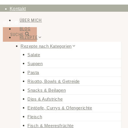
Zum
Kontakt
Inhalt
ÜBER MICH
springen
BLOG
SUCHE
REZEPTE
Rezepte nach Kategorien
Salate
Suppen
Pasta
Risotto, Bowls & Getreide
Snacks & Beilagen
Dips & Aufstriche
Eintöpfe, Currys & Ofengerichte
Fleisch
Fisch & Meeresfrüchte