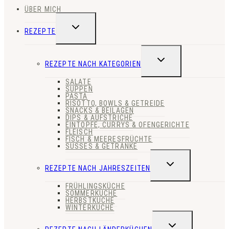
ÜBER MICH
UNTERMENÜ
REZEPTE
UMSCHALTEN
UNTERMENÜ
REZEPTE NACH KATEGORIEN
UMSCHALTEN
SALATE
SUPPEN
PASTA
RISOTTO, BOWLS & GETREIDE
SNACKS & BEILAGEN
DIPS & AUFSTRICHE
EINTÖPFE, CURRYS & OFENGERICHTE
FLEISCH
FISCH & MEERESFRÜCHTE
SÜSSES & GETRÄNKE
UNTERMENÜ
REZEPTE NACH JAHRESZEITEN
UMSCHALTEN
FRÜHLINGSKÜCHE
SOMMERKÜCHE
HERBSTKÜCHE
WINTERKÜCHE
UNTERMENÜ