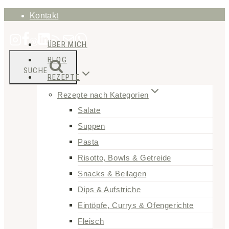
Zum
Kontakt
Inhalt
ÜBER MICH
springen
BLOG
SUCHE
REZEPTE
Rezepte nach Kategorien
Salate
Suppen
Pasta
Risotto, Bowls & Getreide
Snacks & Beilagen
Dips & Aufstriche
Eintöpfe, Currys & Ofengerichte
Fleisch