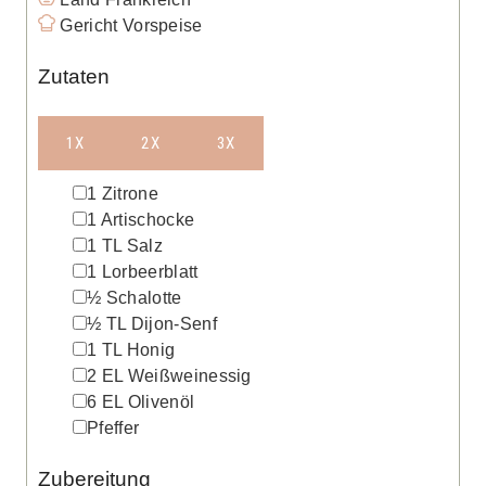
Gericht
Vorspeise
Zutaten
1X
2X
3X
▢
1
Zitrone
▢
1
Artischocke
▢
1
TL
Salz
▢
1
Lorbeerblatt
▢
½
Schalotte
▢
½
TL
Dijon-Senf
▢
1
TL
Honig
▢
2
EL
Weißweinessig
▢
6
EL
Olivenöl
▢
Pfeffer
Zubereitung