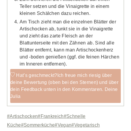
Teller setzen und die Vinaigrette in einem
kleinen Schälchen dazu reichen.
Am Tisch zieht man die einzelnen Blätter der
Artischocken ab, tunkt sie in die Vinaigrette
und zieht das zarte Fleisch an der
Blattunterseite mit den Zähnen ab. Sind alle
Blätter entfernt, kann man Artischockenherz
und -boden genießen (ggf. die feinen Härchen
im Inneren entfernen).
Hat’s geschmeckt?
Ich freue mich riesig über
deine Bewertung (oben bei den Sternen) und über
dein Feedback unten in den Kommentaren. Deine
Julia
Schlagworte:
#
Artischocken
#
Frankreich
#
Schnelle
Küche
#
Sommerküche
#
Vegan
#
Vegetarisch