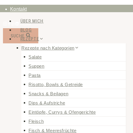
Zum
Kontakt
Inhalt
ÜBER MICH
springen
BLOG
SUCHE
REZEPTE
Rezepte nach Kategorien
Salate
Suppen
Pasta
Risotto, Bowls & Getreide
Snacks & Beilagen
Dips & Aufstriche
Eintöpfe, Currys & Ofengerichte
Fleisch
Fisch & Meeresfrüchte