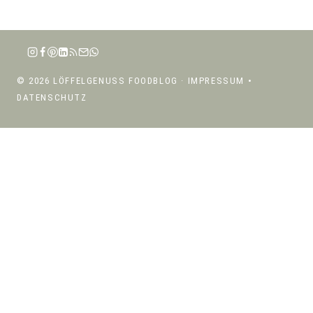
© 2026 LÖFFELGENUSS FOODBLOG ·
IMPRESSUM
•
DATENSCHUTZ
ÜBER MICH
UNTERMENÜ
REZEPTE
UMSCHALTEN
UNTERMENÜ
REZEPTE NACH KATEGORIEN
UMSCHALTEN
SALATE
SUPPEN
PASTA
RISOTTO, BOWLS & GETREIDE
SNACKS & BEILAGEN
DIPS & AUFSTRICHE
EINTÖPFE, CURRYS & OFENGERICHTE
FLEISCH