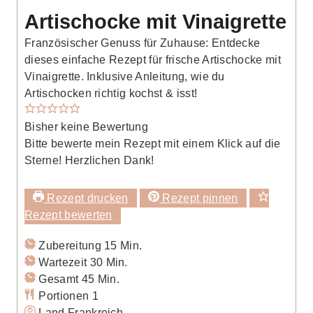
Artischocke mit Vinaigrette
Französischer Genuss für Zuhause: Entdecke
dieses einfache Rezept für frische Artischocke mit
Vinaigrette. Inklusive Anleitung, wie du
Artischocken richtig kochst & isst!
Bisher keine Bewertung
Bitte bewerte mein Rezept mit einem Klick auf die
Sterne! Herzlichen Dank!
Rezept drucken
Rezept pinnen
Rezept bewerten
Minuten
Zubereitung
15
Min.
Minuten
Wartezeit
30
Min.
Minuten
Gesamt
45
Min.
Portionen
1
Land
Frankreich