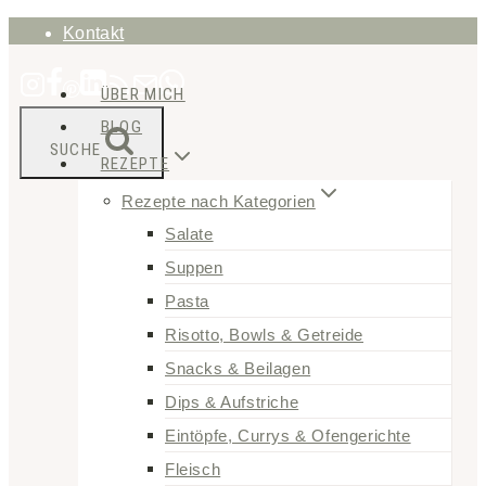
Zum
Kontakt
Inhalt
ÜBER MICH
springen
BLOG
SUCHE
REZEPTE
Rezepte nach Kategorien
Salate
Suppen
Pasta
Risotto, Bowls & Getreide
Snacks & Beilagen
Dips & Aufstriche
Eintöpfe, Currys & Ofengerichte
Fleisch