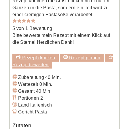
Rezept kommen die Artischocken nicht nur im
Ganzen in die Pasta, sondern ein Teil wird zu
einer cremigen Pastasoße verarbeitet.
5
von 1 Bewertung
Bitte bewerte mein Rezept mit einem Klick auf
die Sterne! Herzlichen Dank!
Rezept drucken
Rezept pinnen
Rezept bewerten
Minuten
Zubereitung
40
Min.
Minuten
Wartezeit
0
Min.
Minuten
Gesamt
40
Min.
Portionen
2
Land
Italienisch
Gericht
Pasta
Zutaten