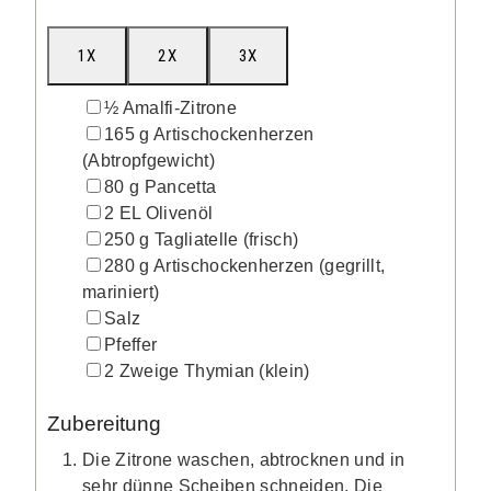
1X
2X
3X
▢
½
Amalfi-Zitrone
▢
165
g
Artischockenherzen
(Abtropfgewicht)
▢
80
g
Pancetta
▢
2
EL
Olivenöl
▢
250
g
Tagliatelle
(frisch)
▢
280
g
Artischockenherzen
(gegrillt,
mariniert)
▢
Salz
▢
Pfeffer
▢
2
Zweige
Thymian
(klein)
Zubereitung
Die Zitrone waschen, abtrocknen und in
sehr dünne Scheiben schneiden. Die