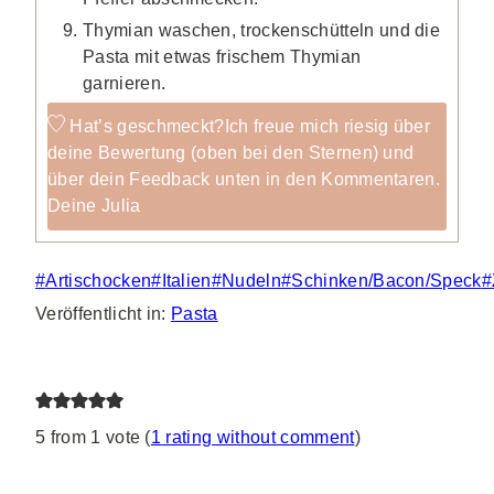
Thymian waschen, trockenschütteln und die
Pasta mit etwas frischem Thymian
garnieren.
Hat’s geschmeckt?
Ich freue mich riesig über
deine Bewertung (oben bei den Sternen) und
über dein Feedback unten in den Kommentaren.
Deine Julia
Schlagworte:
#
Artischocken
#
Italien
#
Nudeln
#
Schinken/Bacon/Speck
#
Veröffentlicht in:
Pasta
5 from 1 vote (
1 rating without comment
)