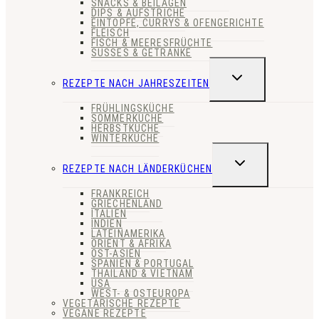
SNACKS & BEILAGEN
DIPS & AUFSTRICHE
EINTÖPFE, CURRYS & OFENGERICHTE
FLEISCH
FISCH & MEERESFRÜCHTE
SÜSSES & GETRÄNKE
UNTERMENÜ
REZEPTE NACH JAHRESZEITEN
UMSCHALTEN
FRÜHLINGSKÜCHE
SOMMERKÜCHE
HERBSTKÜCHE
WINTERKÜCHE
UNTERMENÜ
REZEPTE NACH LÄNDERKÜCHEN
UMSCHALTEN
FRANKREICH
GRIECHENLAND
ITALIEN
INDIEN
LATEINAMERIKA
ORIENT & AFRIKA
OST-ASIEN
SPANIEN & PORTUGAL
THAILAND & VIETNAM
USA
WEST- & OSTEUROPA
VEGETARISCHE REZEPTE
VEGANE REZEPTE