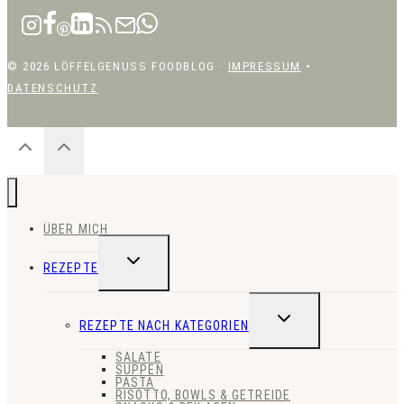
© 2026 LÖFFELGENUSS FOODBLOG ·
IMPRESSUM
•
DATENSCHUTZ
ÜBER MICH
UNTERMENÜ
REZEPTE
UMSCHALTEN
UNTERMENÜ
REZEPTE NACH KATEGORIEN
UMSCHALTEN
SALATE
SUPPEN
PASTA
RISOTTO, BOWLS & GETREIDE