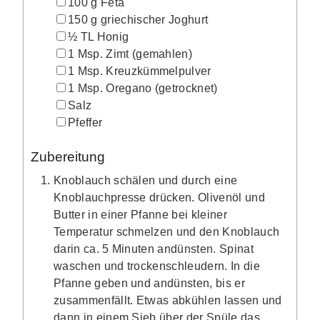
▢
100
g
Feta
▢
150
g
griechischer Joghurt
▢
½
TL
Honig
▢
1
Msp.
Zimt
(gemahlen)
▢
1
Msp.
Kreuzkümmelpulver
▢
1
Msp.
Oregano
(getrocknet)
▢
Salz
▢
Pfeffer
Zubereitung
Knoblauch schälen und durch eine
Knoblauchpresse drücken. Olivenöl und
Butter in einer Pfanne bei kleiner
Temperatur schmelzen und den Knoblauch
darin ca. 5 Minuten andünsten. Spinat
waschen und trockenschleudern. In die
Pfanne geben und andünsten, bis er
zusammenfällt. Etwas abkühlen lassen und
dann in einem Sieb über der Spüle das