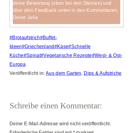
deine Bewertung (oben bei den Sternen) und
über dein Feedback unten in den Kommentaren.
Deine Julia
Schlagworte:
#
Brotaufstrich
#
Buffet-
Ideen
#
Griechenland
#
Käse
#
Schnelle
Küche
#
Spinat
#
Vegetarische Rezepte
#
West- & Ost-
Europa
Veröffentlicht in:
Aus dem Garten
,
Dips & Aufstriche
Schreibe einen Kommentar:
Deine E-Mail-Adresse wird nicht veröffentlicht.
Erforderliche Felder sind mit
*
markiert