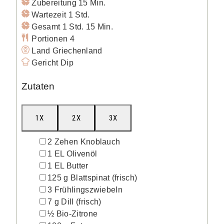
Minuten
Zubereitung
15
Min.
Stunde
Wartezeit
1
Std.
Stunde
Minuten
Gesamt
1
Std.
15
Min.
Portionen
4
Land
Griechenland
Gericht
Dip
Zutaten
1X
2X
3X
▢
2
Zehen
Knoblauch
▢
1
EL
Olivenöl
▢
1
EL
Butter
▢
125
g
Blattspinat
(frisch)
▢
3
Frühlingszwiebeln
▢
7
g
Dill
(frisch)
▢
½
Bio-Zitrone