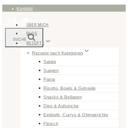
Zum
Kontakt
Inhalt
ÜBER MICH
springen
BLOG
SUCHE
REZEPTE
Rezepte nach Kategorien
Salate
Suppen
Pasta
Risotto, Bowls & Getreide
Snacks & Beilagen
Dips & Aufstriche
Eintöpfe, Currys & Ofengerichte
Fleisch