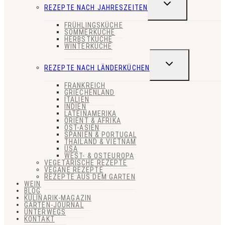
UNTERMENÜ
REZEPTE NACH JAHRESZEITEN
UMSCHALTEN
FRÜHLINGSKÜCHE
SOMMERKÜCHE
HERBSTKÜCHE
WINTERKÜCHE
UNTERMENÜ
REZEPTE NACH LÄNDERKÜCHEN
UMSCHALTEN
FRANKREICH
GRIECHENLAND
ITALIEN
INDIEN
LATEINAMERIKA
ORIENT & AFRIKA
OST-ASIEN
SPANIEN & PORTUGAL
THAILAND & VIETNAM
USA
WEST- & OSTEUROPA
VEGETARISCHE REZEPTE
VEGANE REZEPTE
REZEPTE AUS DEM GARTEN
WEIN
BLOG
KULINARIK-MAGAZIN
GARTEN-JOURNAL
UNTERWEGS
KONTAKT