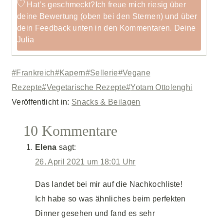
Hat’s geschmeckt?
Ich freue mich riesig über
deine Bewertung (oben bei den Sternen) und über
dein Feedback unten in den Kommentaren. Deine
Julia
Schlagworte:
#
Frankreich
#
Kapern
#
Sellerie
#
Vegane
Rezepte
#
Vegetarische Rezepte
#
Yotam Ottolenghi
Veröffentlicht in:
Snacks & Beilagen
10 Kommentare
Elena
sagt:
26. April 2021 um 18:01 Uhr
Das landet bei mir auf die Nachkochliste!
Ich habe so was ähnliches beim perfekten
Dinner gesehen und fand es sehr