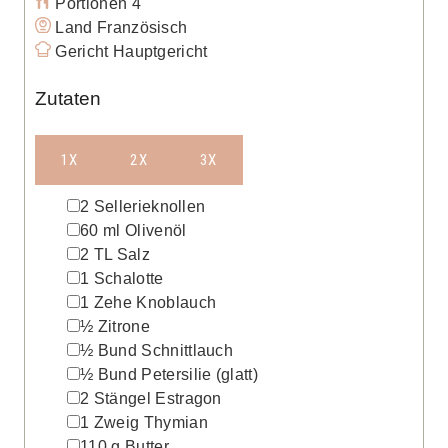
Portionen
4
Land
Französisch
Gericht
Hauptgericht
Zutaten
1X
2X
3X
▢
2
Sellerieknollen
▢
60
ml
Olivenöl
▢
2
TL
Salz
▢
1
Schalotte
▢
1
Zehe
Knoblauch
▢
½
Zitrone
▢
½
Bund
Schnittlauch
▢
½
Bund
Petersilie
(glatt)
▢
2
Stängel
Estragon
▢
1
Zweig
Thymian
▢
110
g
Butter