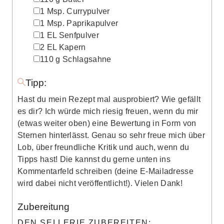
▢
1
Msp.
Currypulver
▢
1
Msp.
Paprikapulver
▢
1
EL
Senfpulver
▢
2
EL
Kapern
▢
110
g
Schlagsahne
Tipp:
Hast du mein Rezept mal ausprobiert? Wie gefällt
es dir? Ich würde mich riesig freuen, wenn du mir
(etwas weiter oben) eine Bewertung in Form von
Sternen hinterlässt. Genau so sehr freue mich über
Lob, über freundliche Kritik und auch, wenn du
Tipps hast! Die kannst du gerne unten ins
Kommentarfeld schreiben (deine E-Mailadresse
wird dabei nicht veröffentlicht!). Vielen Dank!
Zubereitung
DEN SELLERIE ZUBEREITEN: