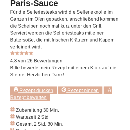
Paris-Sauce
Für die Selleriesteaks wird die Sellerieknolle im
Ganzen im Ofen gebacken, anschließend kommen
die Scheiben noch mal kurz unter den Grill.
Serviert werden die Selleriesteaks mit einer
Buttersoße, die mit frischen Kräutern und Kapern
verfeinert wird.
4.8
von
26
Bewertungen
Bitte bewerte mein Rezept mit einem Klick auf die
Sterne! Herzlichen Dank!
Rezept drucken
Rezept pinnen
Rezept bewerten
Minuten
Zubereitung
30
Min.
Stunden
Wartezeit
2
Std.
Stunden
Minuten
Gesamt
2
Std.
30
Min.