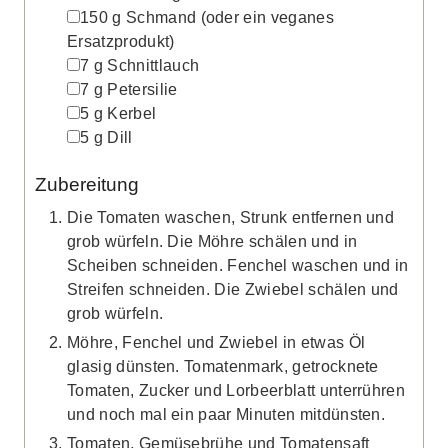
▢
150
g
Schmand
(oder ein veganes
Ersatzprodukt)
▢
7
g
Schnittlauch
▢
7
g
Petersilie
▢
5
g
Kerbel
▢
5
g
Dill
Zubereitung
Die Tomaten waschen, Strunk entfernen und
grob würfeln. Die Möhre schälen und in
Scheiben schneiden. Fenchel waschen und in
Streifen schneiden. Die Zwiebel schälen und
grob würfeln.
Möhre, Fenchel und Zwiebel in etwas Öl
glasig dünsten. Tomatenmark, getrocknete
Tomaten, Zucker und Lorbeerblatt unterrühren
und noch mal ein paar Minuten mitdünsten.
Tomaten, Gemüsebrühe und Tomatensaft