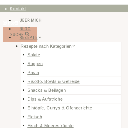
Zum
Kontakt
Inhalt
ÜBER MICH
springen
BLOG
SUCHE
REZEPTE
Rezepte nach Kategorien
Salate
Suppen
Pasta
Risotto, Bowls & Getreide
Snacks & Beilagen
Dips & Aufstriche
Eintöpfe, Currys & Ofengerichte
Fleisch
Fisch & Meeresfrüchte