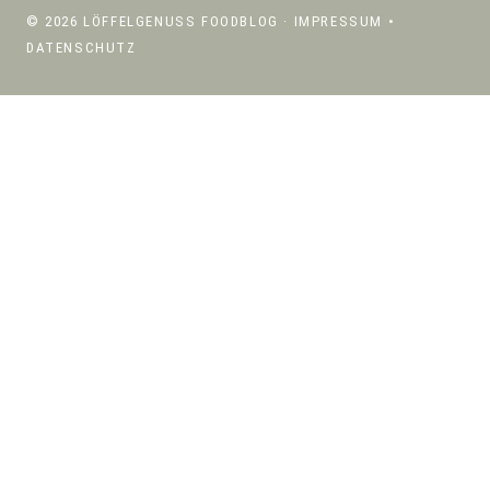
© 2026 LÖFFELGENUSS FOODBLOG ·
IMPRESSUM
•
DATENSCHUTZ
ÜBER MICH
UNTERMENÜ
REZEPTE
UMSCHALTEN
UNTERMENÜ
REZEPTE NACH KATEGORIEN
UMSCHALTEN
SALATE
SUPPEN
PASTA
RISOTTO, BOWLS & GETREIDE
SNACKS & BEILAGEN
DIPS & AUFSTRICHE
EINTÖPFE, CURRYS & OFENGERICHTE
FLEISCH
FISCH & MEERESFRÜCHTE
SÜSSES & GETRÄNKE
UNTERMENÜ
REZEPTE NACH JAHRESZEITEN
UMSCHALTEN
FRÜHLINGSKÜCHE