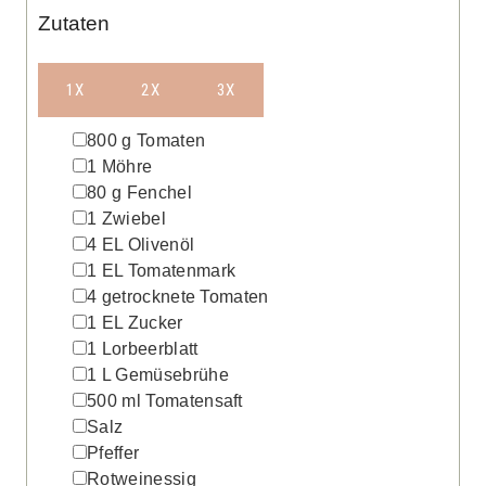
Zutaten
1X
2X
3X
▢
800
g
Tomaten
▢
1
Möhre
▢
80
g
Fenchel
▢
1
Zwiebel
▢
4
EL
Olivenöl
▢
1
EL
Tomatenmark
▢
4
getrocknete Tomaten
▢
1
EL
Zucker
▢
1
Lorbeerblatt
▢
1
L
Gemüsebrühe
▢
500
ml
Tomatensaft
▢
Salz
▢
Pfeffer
▢
Rotweinessig