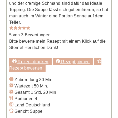
und der cremige Schmand sind dafür das ideale
Topping. Die Suppe lässt sich gut einfrieren, so hat
man auch im Winter eine Portion Sonne auf dem
Teller.
5
von
3
Bewertungen
Bitte bewerte mein Rezept mit einem Klick auf die
Sterne! Herzlichen Dank!
Rezept drucken
Rezept pinnen
Rezept bewerten
Minuten
Zubereitung
30
Min.
Minuten
Wartezeit
50
Min.
Stunde
Minuten
Gesamt
1
Std.
20
Min.
Portionen
4
Land
Deutschland
Gericht
Suppe