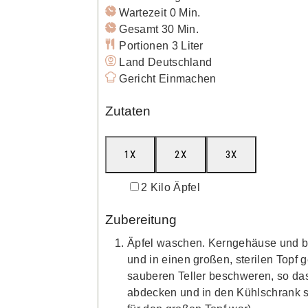
Minuten
Wartezeit
0
Min.
Minuten
Gesamt
30
Min.
Portionen
3
Liter
Land
Deutschland
Gericht
Einmachen
Zutaten
1X
2X
3X
▢
2
Kilo
Äpfel
Zubereitung
Äpfel waschen. Kerngehäuse und be
und in einen großen, sterilen Topf 
sauberen Teller beschweren, so das
abdecken und in den Kühlschrank s