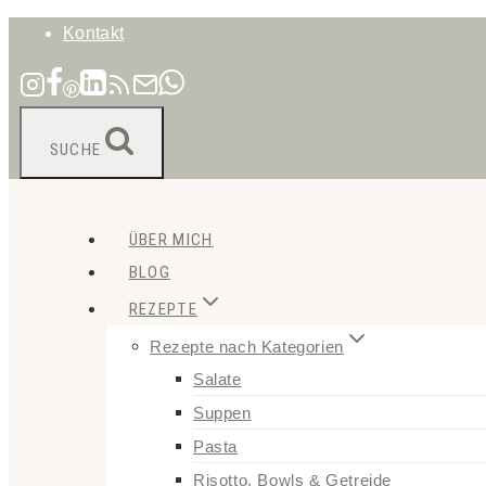
Zum
Kontakt
Inhalt
springen
SUCHE
ÜBER MICH
BLOG
REZEPTE
Rezepte nach Kategorien
Salate
Suppen
Pasta
Risotto, Bowls & Getreide