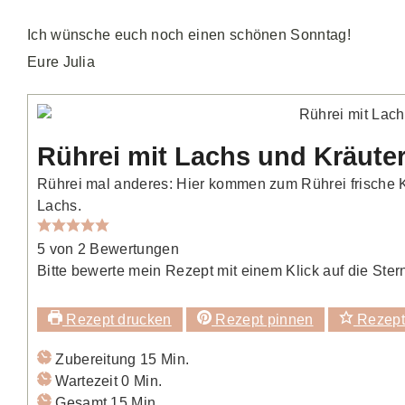
Ich wünsche euch noch einen schönen Sonntag!
Eure Julia
Rührei mit Lachs und Kräute
Rührei mal anderes: Hier kommen zum Rührei frische Kr
Lachs.
5
von
2
Bewertungen
Bitte bewerte mein Rezept mit einem Klick auf die Ster
Rezept drucken
Rezept pinnen
Rezept
Minuten
Zubereitung
15
Min.
Minuten
Wartezeit
0
Min.
Minuten
Gesamt
15
Min.