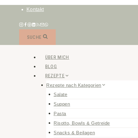
Zum
Kontakt
Inhalt
springen
SUCHE
ÜBER MICH
BLOG
REZEPTE
Rezepte nach Kategorien
Salate
Suppen
Pasta
Risotto, Bowls & Getreide
Snacks & Beilagen