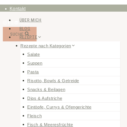
Zum
Kontakt
Inhalt
ÜBER MICH
springen
BLOG
SUCHE
REZEPTE
Rezepte nach Kategorien
Salate
Suppen
Pasta
Risotto, Bowls & Getreide
Snacks & Beilagen
Dips & Aufstriche
Eintöpfe, Currys & Ofengerichte
Fleisch
Fisch & Meeresfrüchte