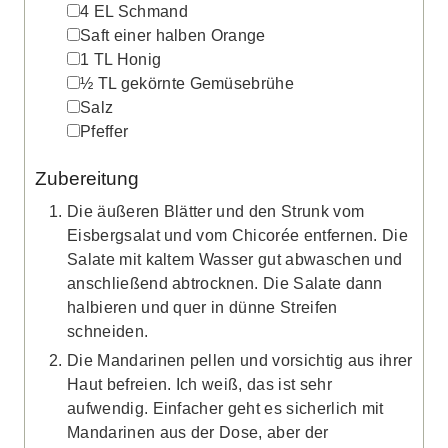
▢
4
EL
Schmand
▢
Saft einer halben Orange
▢
1
TL
Honig
▢
½
TL
gekörnte Gemüsebrühe
▢
Salz
▢
Pfeffer
Zubereitung
Die äußeren Blätter und den Strunk vom
Eisbergsalat und vom Chicorée entfernen. Die
Salate mit kaltem Wasser gut abwaschen und
anschließend abtrocknen. Die Salate dann
halbieren und quer in dünne Streifen
schneiden.
Die Mandarinen pellen und vorsichtig aus ihrer
Haut befreien. Ich weiß, das ist sehr
aufwendig. Einfacher geht es sicherlich mit
Mandarinen aus der Dose, aber der