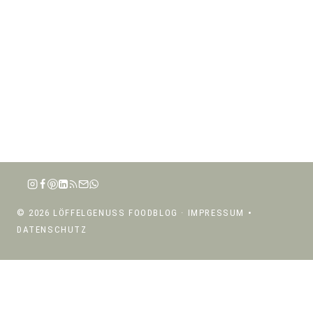
© 2026 LÖFFELGENUSS FOODBLOG ·
IMPRESSUM
•
DATENSCHUTZ
ÜBER MICH
UNTERMENÜ
REZEPTE