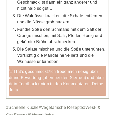
Geschmack ist dann ein ganz anderer und
nicht halb so gut…
Die Walnüsse knacken, die Schale entfernen
und die Nüsse grob hacken.
Für die Soße den Schmand mit dem Saft der
Orange mischen, mit Salz, Pfeffer, Honig und
gekörnter Brühe abschmecken.
Die Salate mischen und die Soße unterrühren.
Vorsichtig die Mandarinen-Filets und die
Walnüsse unterheben.
Hat’s geschmeckt?
Ich freue mich riesig über
deine Bewertung (oben bei den Sternen) und über
dein Feedback unten in den Kommentaren. Deine
Julia
Schlagworte:
#
Schnelle Küche
#
Vegetarische Rezepte
#
West- &