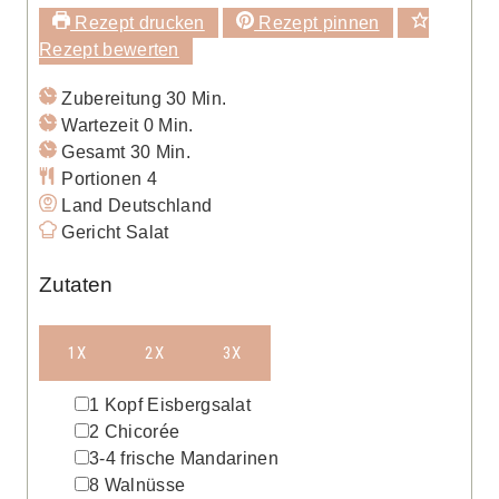
Rezept drucken
Rezept pinnen
Rezept bewerten
Minuten
Zubereitung
30
Min.
Minuten
Wartezeit
0
Min.
Minuten
Gesamt
30
Min.
Portionen
4
Land
Deutschland
Gericht
Salat
Zutaten
1X
2X
3X
▢
1
Kopf
Eisbergsalat
▢
2
Chicorée
▢
3-4
frische Mandarinen
▢
8
Walnüsse