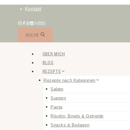
Zum
Kontakt
Inhalt
springen
SUCHE
ÜBER MICH
BLOG
REZEPTE
Rezepte nach Kategorien
Salate
Suppen
Pasta
Risotto, Bowls & Getreide
Snacks & Beilagen