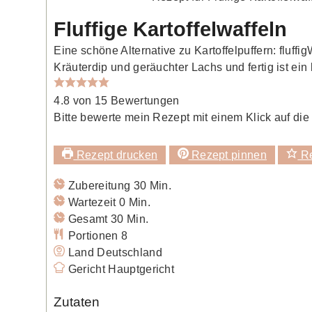
Fluffige Kartoffelwaffeln
Eine schöne Alternative zu Kartoffelpuffern: fluffi
Kräuterdip und geräuchter Lachs und fertig ist ein
4.8
von
15
Bewertungen
Bitte bewerte mein Rezept mit einem Klick auf die
Rezept drucken
Rezept pinnen
Re
Minuten
Zubereitung
30
Min.
Minuten
Wartezeit
0
Min.
Minuten
Gesamt
30
Min.
Portionen
8
Land
Deutschland
Gericht
Hauptgericht
Zutaten