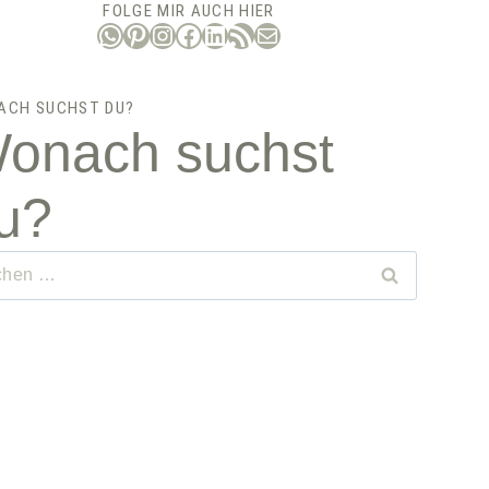
FOLGE MIR AUCH HIER
WhatsApp
Pinterest
Instagram
Facebook
LinkedIn
RSS-Feed
E-Mail
ACH SUCHST DU?
onach suchst
u?
hen
: