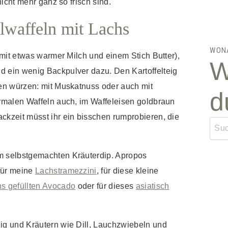
nicht mehr ganz so frisch sind.
lwaffeln mit Lachs
WON
(mit etwas warmer Milch und einem Stich Butter),
W
 ein wenig Backpulver dazu. Den Kartoffelteig
ben würzen: mit Muskatnuss oder auch mit
d
ormalen Waffeln auch, im Waffeleisen goldbraun
ckzeit müsst ihr ein bisschen rumprobieren, die
Suc
nach
m selbstgemachten Kräuterdip. Apropos
für meine
Lachstramezzini
, für diese kleine
hs gefüllten Avocado
oder für dieses
asiatisch
ig und Kräutern wie Dill, Lauchzwiebeln und