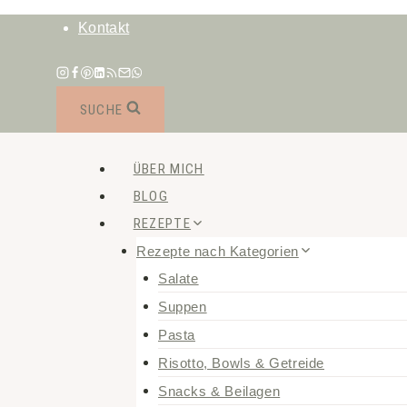
Zum
Kontakt
Inhalt
springen
SUCHE
ÜBER MICH
BLOG
REZEPTE
Rezepte nach Kategorien
Salate
Suppen
Pasta
Risotto, Bowls & Getreide
Snacks & Beilagen