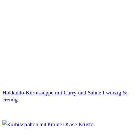
Hokkaido-Kürbissuppe mit Curry und Sahne I würzig &
cremig