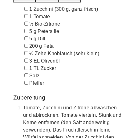
▢
1
Zucchini
(300 g, ganz frisch)
▢
1
Tomate
▢
½
Bio-Zitrone
▢
5
g
Petersilie
▢
5
g
Dill
▢
200
g
Feta
▢
½
Zehe
Knoblauch
(sehr klein)
▢
3
EL
Olivenöl
▢
1
TL
Zucker
▢
Salz
▢
Pfeffer
Zubereitung
Tomate, Zucchini und Zitrone abwaschen
und abtrocknen. Tomate vierteln, Stunk und
Kerne entfernen (den Saft anderweitig
verwenden). Das Fruchtfleisch in feine
Würfel schneiden. Von der Zucchini den