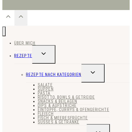
ÜBER MICH
UNTERMENÜ
REZEPTE
UMSCHALTEN
UNTERMENÜ
REZEPTE NACH KATEGORIEN
UMSCHALTEN
SALATE
SUPPEN
PASTA
RISOTTO, BOWLS & GETREIDE
SNACKS & BEILAGEN
DIPS & AUFSTRICHE
EINTÖPFE, CURRYS & OFENGERICHTE
FLEISCH
FISCH & MEERESFRÜCHTE
SÜSSES & GETRÄNKE
UNTERMENÜ