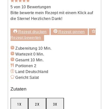
5
von
10
Bewertungen
Bitte bewerte mein Rezept mit einem Klick auf
die Sterne! Herzlichen Dank!
Rezept drucken
Rezept pinnen
Rezept bewerten
Minuten
Zubereitung
10
Min.
Minuten
Wartezeit
0
Min.
Minuten
Gesamt
10
Min.
Portionen
2
Land
Deutschland
Gericht
Salat
Zutaten
1X
2X
3X