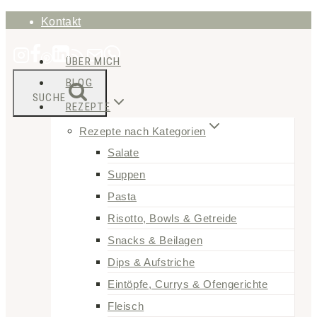
Zum
Kontakt
Inhalt
ÜBER MICH
springen
BLOG
SUCHE
REZEPTE
Rezepte nach Kategorien
Salate
Suppen
Pasta
Risotto, Bowls & Getreide
Snacks & Beilagen
Dips & Aufstriche
Eintöpfe, Currys & Ofengerichte
Fleisch