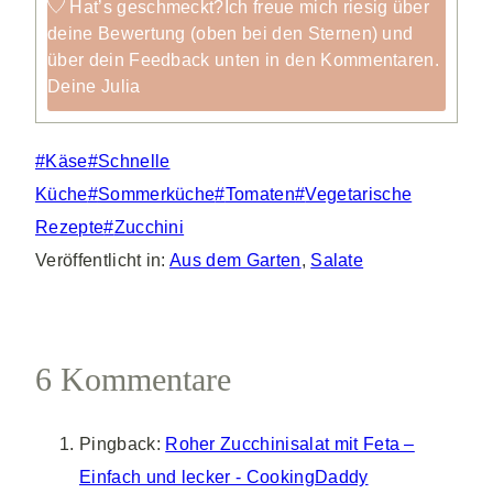
Hat’s geschmeckt?
Ich freue mich riesig über
deine Bewertung (oben bei den Sternen) und
über dein Feedback unten in den Kommentaren.
Deine Julia
Schlagworte:
#
Käse
#
Schnelle
Küche
#
Sommerküche
#
Tomaten
#
Vegetarische
Rezepte
#
Zucchini
Veröffentlicht in:
Aus dem Garten
,
Salate
6 Kommentare
Pingback:
Roher Zucchinisalat mit Feta –
Einfach und lecker - CookingDaddy