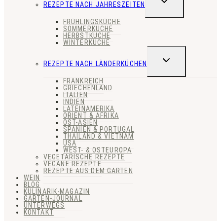
REZEPTE NACH JAHRESZEITEN
UMSCHALTEN
FRÜHLINGSKÜCHE
SOMMERKÜCHE
HERBSTKÜCHE
WINTERKÜCHE
UNTERMENÜ
REZEPTE NACH LÄNDERKÜCHEN
UMSCHALTEN
FRANKREICH
GRIECHENLAND
ITALIEN
INDIEN
LATEINAMERIKA
ORIENT & AFRIKA
OST-ASIEN
SPANIEN & PORTUGAL
THAILAND & VIETNAM
USA
WEST- & OSTEUROPA
VEGETARISCHE REZEPTE
VEGANE REZEPTE
REZEPTE AUS DEM GARTEN
WEIN
BLOG
KULINARIK-MAGAZIN
GARTEN-JOURNAL
UNTERWEGS
KONTAKT