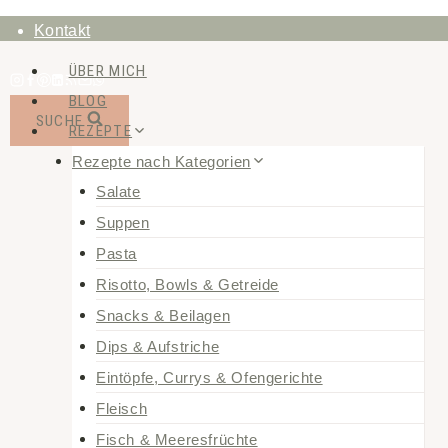
Zum
Kontakt
Inhalt
ÜBER MICH
springen
BLOG
SUCHE
REZEPTE
Rezepte nach Kategorien
Salate
Suppen
Pasta
Risotto, Bowls & Getreide
Snacks & Beilagen
Dips & Aufstriche
Eintöpfe, Currys & Ofengerichte
Fleisch
Fisch & Meeresfrüchte