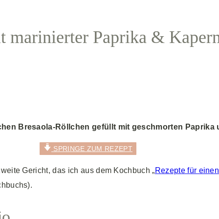
it marinierter Paprika & Kaper
chen Bresaola-Röllchen gefüllt mit geschmorten Paprika u
SPRINGE ZUM REZEPT
zweite Gericht, das ich aus dem Kochbuch „
Rezepte für eine
chbuchs).
io