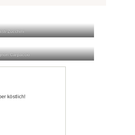
asti Zucchini
non Carpaccio
er köstlich!