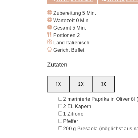
Minuten
Zubereitung
5
Min.
Minuten
Wartezeit
0
Min.
Minuten
Gesamt
5
Min.
Portionen
2
Land
Italienisch
Gericht
Buffet
Zutaten
1X
2X
3X
▢
2
marinierte Paprika in Olivenöl
▢
2
EL
Kapern
▢
1
Zitrone
▢
Pfeffer
▢
200
g
Bresaola
(möglichst aus na