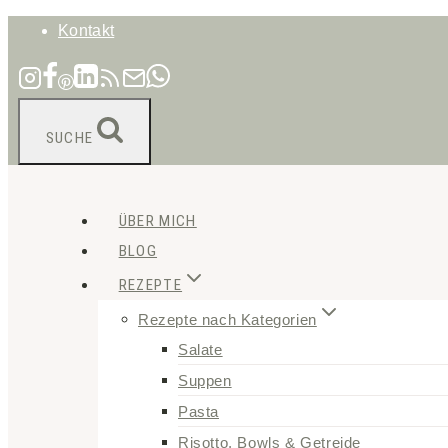
Zum
Kontakt
Inhalt
springen
SUCHE
ÜBER MICH
BLOG
REZEPTE
Rezepte nach Kategorien
Salate
Suppen
Pasta
Risotto, Bowls & Getreide