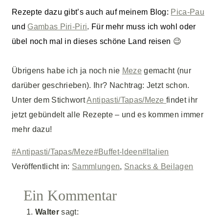
Rezepte dazu gibt’s auch auf meinem Blog:
Pica-Pau
und
Gambas Piri-Piri
. Für mehr muss ich wohl oder
übel noch mal in dieses schöne Land reisen
😉
Übrigens habe ich ja noch nie
Meze
gemacht (nur
darüber geschrieben). Ihr? Nachtrag: Jetzt schon.
Unter dem Stichwort
Antipasti/Tapas/Meze
findet ihr
jetzt gebündelt alle Rezepte – und es kommen immer
mehr dazu!
Schlagworte:
#
Antipasti/Tapas/Meze
#
Buffet-Ideen
#
Italien
Veröffentlicht in:
Sammlungen
,
Snacks & Beilagen
Ein Kommentar
Walter
sagt: