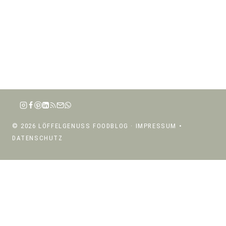
© 2026 LÖFFELGENUSS FOODBLOG ·
IMPRESSUM
•
DATENSCHUTZ
ÜBER MICH
UNTERMENÜ
REZEPTE
UMSCHALTEN
UNTERMENÜ
REZEPTE NACH KATEGORIEN