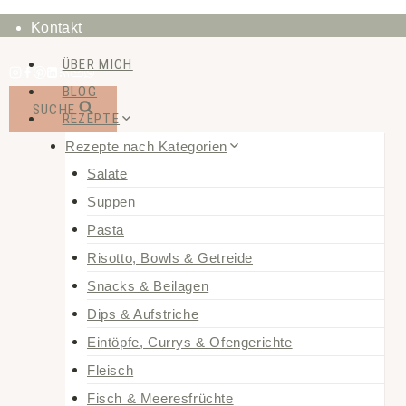
Zum
Kontakt
Inhalt
ÜBER MICH
springen
BLOG
SUCHE
REZEPTE
Rezepte nach Kategorien
Salate
Suppen
Pasta
Risotto, Bowls & Getreide
Snacks & Beilagen
Dips & Aufstriche
Eintöpfe, Currys & Ofengerichte
Fleisch
Fisch & Meeresfrüchte