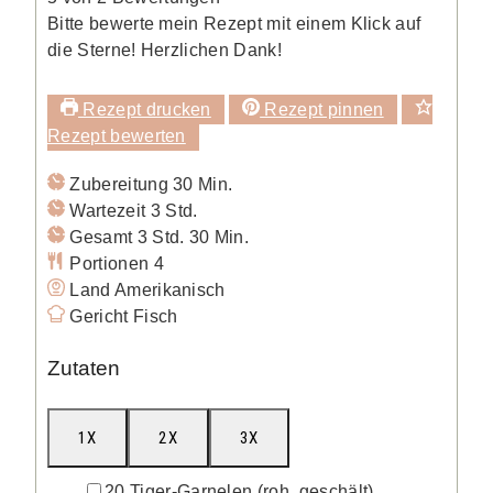
Bitte bewerte mein Rezept mit einem Klick auf
die Sterne! Herzlichen Dank!
Rezept drucken
Rezept pinnen
Rezept bewerten
Minuten
Zubereitung
30
Min.
Stunden
Wartezeit
3
Std.
Stunden
Minuten
Gesamt
3
Std.
30
Min.
Portionen
4
Land
Amerikanisch
Gericht
Fisch
Zutaten
1X
2X
3X
▢
20
Tiger-Garnelen
(roh, geschält)