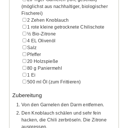
(möglichst aus nachhaltiger, biologischer
Fischerei)
▢
2
Zehen
Knoblauch
▢
1
rote kleine getrocknete Chilischote
▢
½
Bio-Zitrone
▢
4
EL
Olivenöl
▢
Salz
▢
Pfeffer
▢
20
Holzspieße
▢
80
g
Paniermehl
▢
1
Ei
▢
500
ml
Öl
(zum Frittieren)
Zubereitung
Von den Garnelen den Darm entfernen.
Den Knoblauch schälen und sehr fein
hacken, die Chili zerbröseln. Die Zitrone
auspressen.