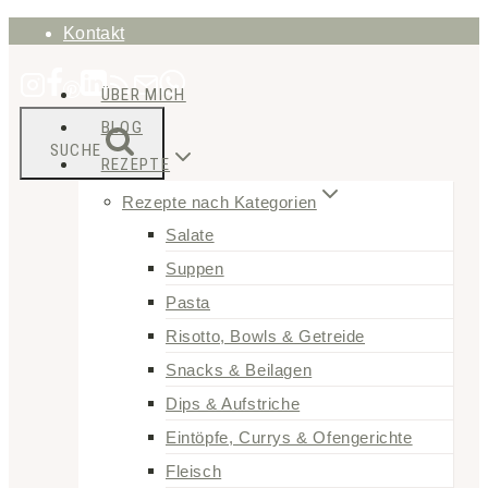
Zum
Kontakt
Inhalt
ÜBER MICH
springen
BLOG
SUCHE
REZEPTE
Rezepte nach Kategorien
Salate
Suppen
Pasta
Risotto, Bowls & Getreide
Snacks & Beilagen
Dips & Aufstriche
Eintöpfe, Currys & Ofengerichte
Fleisch