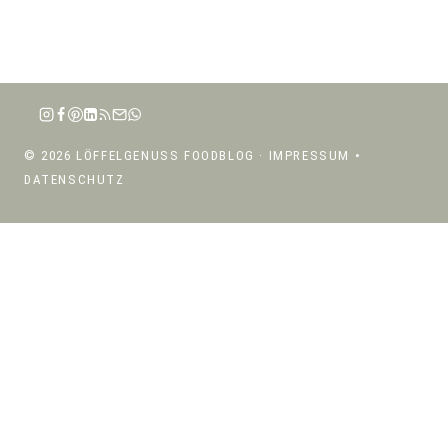
© 2026 LÖFFELGENUSS FOODBLOG ·
IMPRESSUM
•
DATENSCHUTZ
ÜBER MICH
UNTERMENÜ
REZEPTE
UMSCHALTEN
UNTERMENÜ
REZEPTE NACH KATEGORIEN
UMSCHALTEN
SALATE
SUPPEN
PASTA
RISOTTO, BOWLS & GETREIDE
SNACKS & BEILAGEN