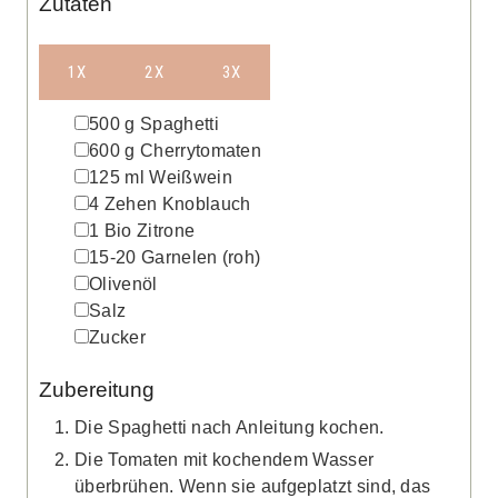
Zutaten
1X
2X
3X
▢
500
g
Spaghetti
▢
600
g
Cherrytomaten
▢
125
ml
Weißwein
▢
4
Zehen
Knoblauch
▢
1
Bio Zitrone
▢
15-20
Garnelen
(roh)
▢
Olivenöl
▢
Salz
▢
Zucker
Zubereitung
Die Spaghetti nach Anleitung kochen.
Die Tomaten mit kochendem Wasser
überbrühen. Wenn sie aufgeplatzt sind, das