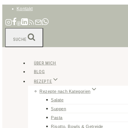
Zum
Kontakt
Inhalt
springen
SUCHE
ÜBER MICH
BLOG
REZEPTE
Rezepte nach Kategorien
Salate
Suppen
Pasta
Risotto, Bowls & Getreide