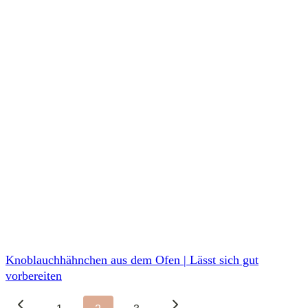
Knoblauchhähnchen aus dem Ofen | Lässt sich gut
vorbereiten
Seitennavigation
Vorherige
Nächste