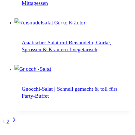
Mittagessen
Asiatischer Salat mit Reisnudeln, Gurke,
Sprossen & Kräutern I vegetarisch
Gnocchi-Salat | Schnell gemacht & toll fürs
Party-Buffet
Seitennavigation
Nächste
1
2
Seite