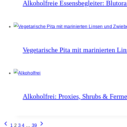
Alkoholfreie Essensbegleiter: Blutor
Vegetarische Pita mit marinierten Li
Alkoholfrei: Proxies, Shrubs & Ferme
Seitennavigation
Vorherige
Nächste
1
2
3
4
…
39