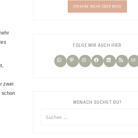
ERFAHRE MEHR ÜBER MICH
 mehr
les
FOLGE MIR AUCH HIER
WhatsApp
Pinterest
Instagram
Facebook
LinkedIn
RSS-Feed
E-Ma
t,
r zwei
h schon
WONACH SUCHST DU?
Suchen
nach: