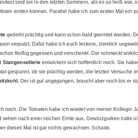
ndest sind sie in den letzten Sommern, als es so heiß war, of
Erbsen ernten können. Parallel habe ich zum ersten Mal ein p
ete
gedeiht prächtig und kann schon bald geerntet werden. D
von verputzt. Dafür habe ich euch leckere, ziemlich ungewö
schon fleißig gegessen und verschenkt. Der schmeckt wirkli
d
Stangensellerie
entwickeln sich hoffentlich noch. Sie habe
otal gespannt, ob sie prächtig werden, die letzten Versuche i
itzkohl
. Der ist gut angegangen, braucht aber noch bis er si
h noch. Die Tomaten habe ich wieder von meiner Kollegin Ju
d sehen nach einer reichen Ernte aus. Gewürzgurken hatte i
aber dieses Mal ist gar nichts gewachsen. Schade.