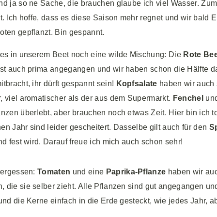
nd ja so ne Sache, die brauchen glaube ich viel Wasser. Zumi
t. Ich hoffe, dass es diese Saison mehr regnet und wir bald 
oten gepflanzt. Bin gespannt.
 es in unserem Beet noch eine wilde Mischung: Die
Rote Be
st auch prima angegangen und wir haben schon die Hälfte da
tbracht, ihr dürft gespannt sein!
Kopfsalate
haben wir auch 
, viel aromatischer als der aus dem Supermarkt.
Fenchel
un
nzen überlebt, aber brauchen noch etwas Zeit. Hier bin ich t
n Jahr sind leider gescheitert. Dasselbe gilt auch für den
Sp
nd fest wird. Darauf freue ich mich auch schon sehr!
 vergessen:
Tomaten
und eine
Paprika-Pflanze
haben wir auc
 die sie selber zieht. Alle Pflanzen sind gut angegangen un
und die Kerne einfach in die Erde gesteckt, wie jedes Jahr, 