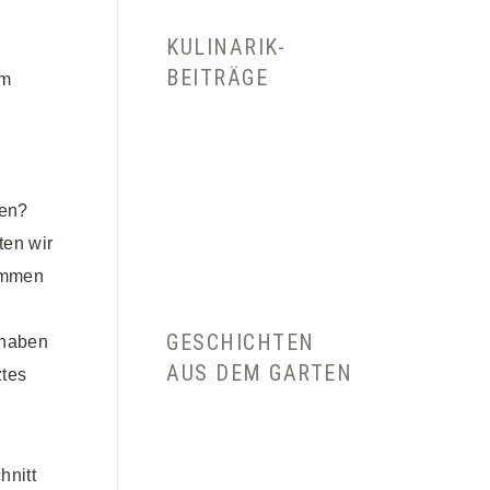
KULINARIK-
BEITRÄGE
im
men?
ten wir
kommen
GESCHICHTEN
 haben
AUS DEM GARTEN
ztes
hnitt