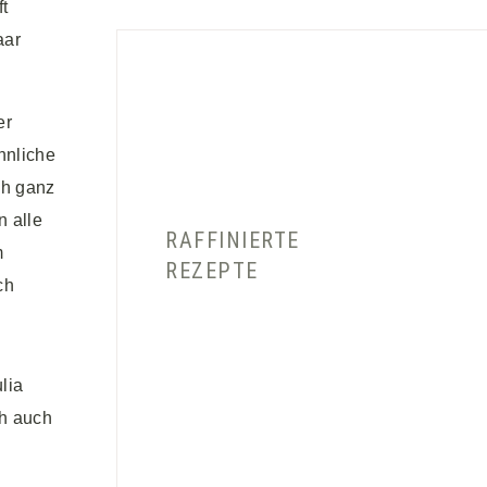
t
aar
er
hnliche
ch ganz
n alle
RAFFINIERTE
m
REZEPTE
ch
lia
ch auch