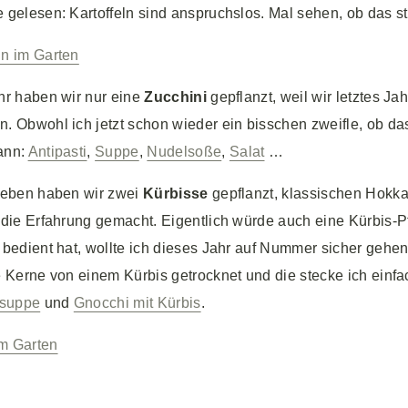
gelesen: Kartoffeln sind anspruchslos. Mal sehen, ob das stim
hr haben wir nur eine
Zucchini
gepflanzt, weil wir letztes Ja
 Obwohl ich jetzt schon wieder ein bisschen zweifle, ob das 
ann:
Antipasti
,
Suppe
,
Nudelsoße
,
Salat
…
neben haben wir zwei
Kürbisse
gepflanzt, klassischen Hokkai
die Erfahrung gemacht. Eigentlich würde auch eine Kürbis-Pf
bedient hat, wollte ich dieses Jahr auf Nummer sicher gehen
 Kerne von einem Kürbis getrocknet und die stecke ich einfac
ssuppe
und
Gnocchi mit Kürbis
.