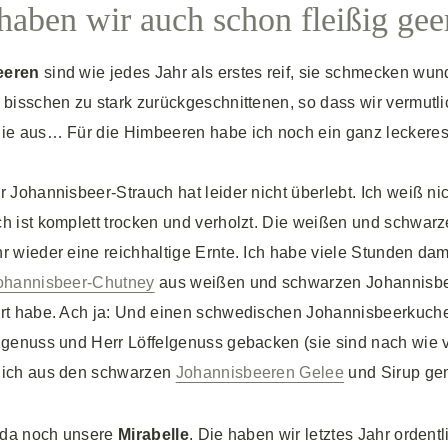
haben wir auch schon fleißig geer
eeren
sind wie jedes Jahr als erstes reif, sie schmecken wun
 bisschen zu stark zurückgeschnittenen, so dass wir vermutli
ie aus… Für die Himbeeren habe ich noch ein ganz leckeres 
r Johannisbeer-Strauch hat leider nicht überlebt. Ich weiß n
ch ist komplett trocken und verholzt. Die weißen und schwar
r wieder eine reichhaltige Ernte. Ich habe viele Stunden d
hannisbeer-Chutney
aus weißen und schwarzen Johannisb
ert habe. Ach ja: Und einen schwedischen Johannisbeerkuc
lgenuss und Herr Löffelgenuss gebacken (sie sind nach wie 
 ich aus den schwarzen
Johannisbeeren Gelee
und Sirup ge
t da noch unsere
Mirabelle
. Die haben wir letztes Jahr ordent