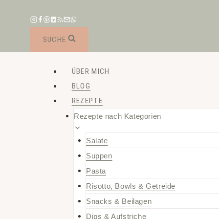
Zum
Inhalt
springen
SUCHE
ÜBER MICH
BLOG
REZEPTE
Rezepte nach Kategorien
Salate
Suppen
Pasta
Risotto, Bowls & Getreide
Snacks & Beilagen
Dips & Aufstriche