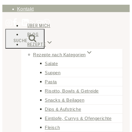
Zum
Kontakt
Inhalt
ÜBER MICH
springen
BLOG
SUCHE
REZEPTE
Rezepte nach Kategorien
Salate
Suppen
Pasta
Risotto, Bowls & Getreide
Snacks & Beilagen
Dips & Aufstriche
Eintöpfe, Currys & Ofengerichte
Fleisch