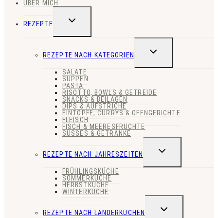
ÜBER MICH
UNTERMENÜ
REZEPTE
UMSCHALTEN
UNTERMENÜ
REZEPTE NACH KATEGORIEN
UMSCHALTEN
SALATE
SUPPEN
PASTA
RISOTTO, BOWLS & GETREIDE
SNACKS & BEILAGEN
DIPS & AUFSTRICHE
EINTÖPFE, CURRYS & OFENGERICHTE
FLEISCH
FISCH & MEERESFRÜCHTE
SÜSSES & GETRÄNKE
UNTERMENÜ
REZEPTE NACH JAHRESZEITEN
UMSCHALTEN
FRÜHLINGSKÜCHE
SOMMERKÜCHE
HERBSTKÜCHE
WINTERKÜCHE
UNTERMENÜ
REZEPTE NACH LÄNDERKÜCHEN
UMSCHALTEN