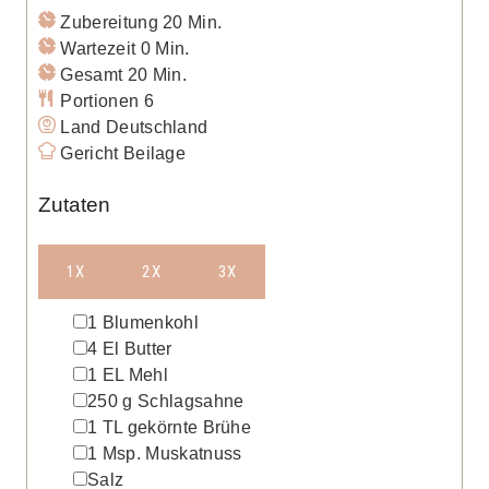
Minuten
Zubereitung
20
Min.
Minuten
Wartezeit
0
Min.
Minuten
Gesamt
20
Min.
Portionen
6
Land
Deutschland
Gericht
Beilage
Zutaten
1X
2X
3X
▢
1
Blumenkohl
▢
4
El
Butter
▢
1
EL
Mehl
▢
250
g
Schlagsahne
▢
1
TL
gekörnte Brühe
▢
1
Msp.
Muskatnuss
▢
Salz