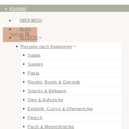
Zum
Kontakt
Inhalt
ÜBER MICH
springen
BLOG
SUCHE
REZEPTE
Rezepte nach Kategorien
Salate
Suppen
Pasta
Risotto, Bowls & Getreide
Snacks & Beilagen
Dips & Aufstriche
Eintöpfe, Currys & Ofengerichte
Fleisch
Fisch & Meeresfrüchte