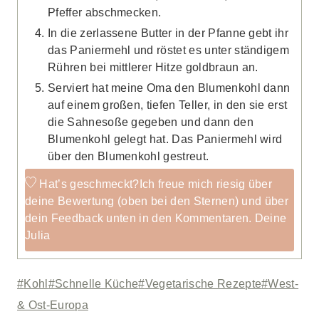
Pfeffer abschmecken.
In die zerlassene Butter in der Pfanne gebt ihr
das Paniermehl und röstet es unter ständigem
Rühren bei mittlerer Hitze goldbraun an.
Serviert hat meine Oma den Blumenkohl dann
auf einem großen, tiefen Teller, in den sie erst
die Sahnesoße gegeben und dann den
Blumenkohl gelegt hat. Das Paniermehl wird
über den Blumenkohl gestreut.
Hat’s geschmeckt?
Ich freue mich riesig über
deine Bewertung (oben bei den Sternen) und über
dein Feedback unten in den Kommentaren. Deine
Julia
Schlagworte:
#
Kohl
#
Schnelle Küche
#
Vegetarische Rezepte
#
West-
& Ost-Europa