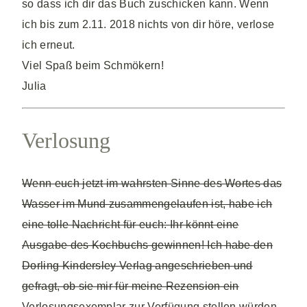
so dass ich dir das Buch zuschicken kann. Wenn
ich bis zum 2.11. 2018 nichts von dir höre, verlose
ich erneut.
Viel Spaß beim Schmökern!
Julia
Verlosung
Wenn euch jetzt im wahrsten Sinne des Wortes das
Wasser im Mund zusammengelaufen ist, habe ich
eine tolle Nachricht für euch: Ihr könnt eine
Ausgabe des Kochbuchs gewinnen! Ich habe den
Dorling Kindersley Verlag angeschrieben und
gefragt, ob sie mir für meine Rezension ein
Verlosungsexemplar zur Verfügung stellen würden.