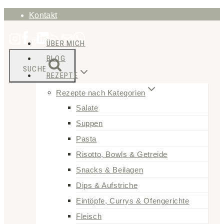
Zum
Kontakt
Inhalt
ÜBER MICH
springen
BLOG
SUCHE
REZEPTE
Rezepte nach Kategorien
Salate
Suppen
Pasta
Risotto, Bowls & Getreide
Snacks & Beilagen
Dips & Aufstriche
Eintöpfe, Currys & Ofengerichte
Fleisch