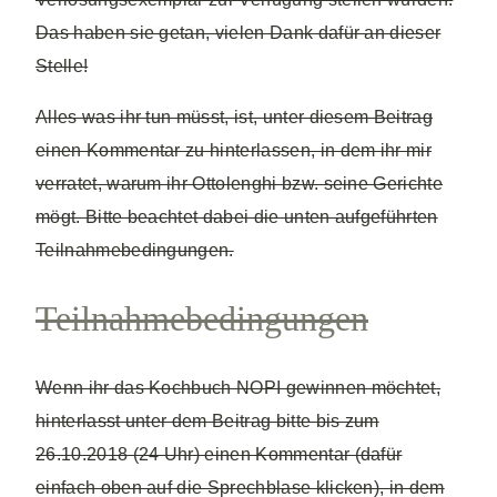
Das haben sie getan, vielen Dank dafür an dieser
Stelle!
Alles was ihr tun müsst, ist, unter diesem Beitrag
einen Kommentar zu hinterlassen, in dem ihr mir
verratet, warum ihr Ottolenghi bzw. seine Gerichte
mögt. Bitte beachtet dabei die unten aufgeführten
Teilnahmebedingungen.
Teilnahmebedingungen
Wenn ihr das Kochbuch NOPI gewinnen möchtet,
hinterlasst unter dem Beitrag bitte bis zum
26.10.2018 (24 Uhr) einen Kommentar (dafür
einfach oben auf die Sprechblase klicken), in dem