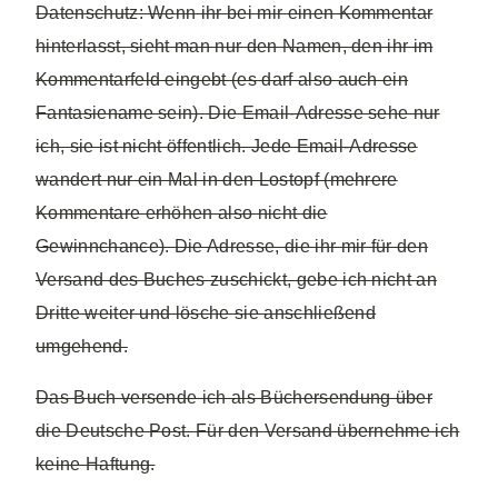
Datenschutz: Wenn ihr bei mir einen Kommentar
hinterlasst, sieht man nur den Namen, den ihr im
Kommentarfeld eingebt (es darf also auch ein
Fantasiename sein). Die Email-Adresse sehe nur
ich, sie ist nicht öffentlich. Jede Email-Adresse
wandert nur ein Mal in den Lostopf (mehrere
Kommentare erhöhen also nicht die
Gewinnchance). Die Adresse, die ihr mir für den
Versand des Buches zuschickt, gebe ich nicht an
Dritte weiter und lösche sie anschließend
umgehend.
Das Buch versende ich als Büchersendung über
die Deutsche Post. Für den Versand übernehme ich
keine Haftung.