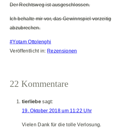
Der Rechtsweg ist ausgeschlossen.
Ich behalte mir vor, das Gewinnspiel vorzeitig
abzubrechen.
Schlagworte:
#
Yotam Ottolenghi
Veröffentlicht in:
Rezensionen
22 Kommentare
tierliebe
sagt:
19. Oktober 2018 um 11:22 Uhr
Vielen Dank für die tolle Verlosung.