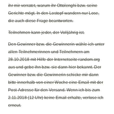
ihr mir verratet, warum ihr Ottolenghi bzw. seine
Gerichte mögt. In den Lostopf wandern nur Lose,
die auch diese Frage beantworten.
Teilnehmen kann jeder, der Volljährig ist.
Den Gewinner bzw. die Gewinnerin wähle ich unter
allen Teilnehmerinnen und Teilnehmern am
28.10.2018 mit Hilfe der Internetseite random.org
aus und gebe ihn bzw. sie dann hier bekannt. Der
Gewinner bzw. die Gewinnerin schicke mir dann
bitte innerhalb von einer Woche eine Email mit der
Post-Adresse für den Versand. Wenn ich bis zum
2.11.2018 (12 Uhr) keine Email erhalte, verlose ich
erneut.