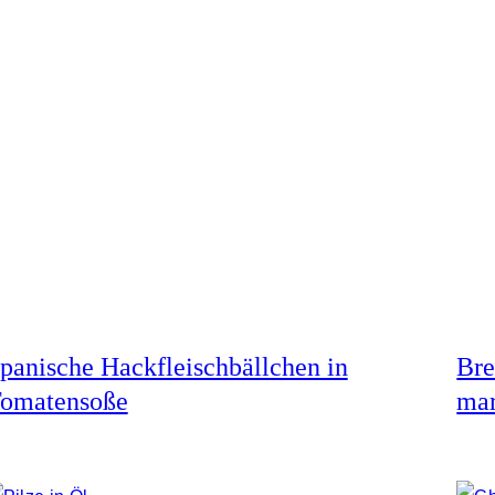
panische Hackfleischbällchen in
Bre
omatensoße
mar