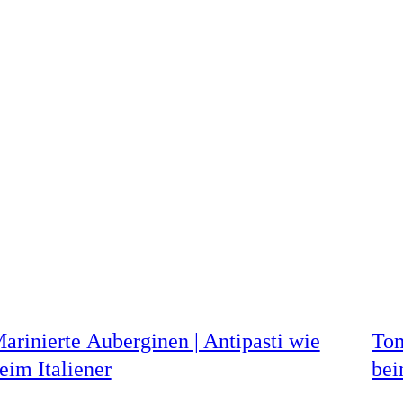
arinierte Auberginen | Antipasti wie
Tom
eim Italiener
bei