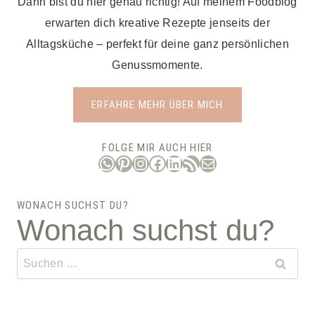
Dann bist du hier genau richtig! Auf meinem Foodblog
erwarten dich kreative Rezepte jenseits der
Alltagsküche – perfekt für deine ganz persönlichen
Genussmomente.
ERFAHRE MEHR ÜBER MICH
FOLGE MIR AUCH HIER
WhatsApp
Pinterest
Instagram
Facebook
LinkedIn
RSS-Feed
E-Mail
WONACH SUCHST DU?
Wonach suchst du?
Suchen
nach: