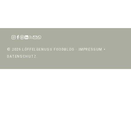
© 2026 LÖFFELGENUSS FOODBLOG ·
IMPRESSUM
•
DATENSCHUTZ
ÜBER MICH
UNTERMENÜ
REZEPTE
UMSCHALTEN
UNTERMENÜ
REZEPTE NACH KATEGORIEN
UMSCHALTEN
SALATE
SUPPEN
PASTA
RISOTTO, BOWLS & GETREIDE