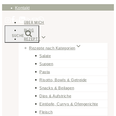
Zum
Kontakt
Inhalt
ÜBER MICH
springen
BLOG
SUCHE
REZEPTE
Rezepte nach Kategorien
Salate
Suppen
Pasta
Risotto, Bowls & Getreide
Snacks & Beilagen
Dips & Aufstriche
Eintöpfe, Currys & Ofengerichte
Fleisch