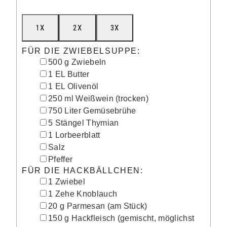
1X
2X
3X
FÜR DIE ZWIEBELSUPPE:
▢
500
g
Zwiebeln
▢
1
EL
Butter
▢
1
EL
Olivenöl
▢
250
ml
Weißwein
(trocken)
▢
750
Liter
Gemüsebrühe
▢
5
Stängel
Thymian
▢
1
Lorbeerblatt
▢
Salz
▢
Pfeffer
FÜR DIE HACKBÄLLCHEN:
▢
1
Zwiebel
▢
1
Zehe
Knoblauch
▢
20
g
Parmesan
(am Stück)
▢
150
g
Hackfleisch
(gemischt, möglichst