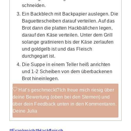
schneiden.
Ein Backblech mit Backpapier auslegen. Die
Baguettescheiben darauf verteilen. Auf das
Brot dann die platten Hackbällchen legen,
darauf den Käse verteilen. Unter dem Grill
solange gratinieren bis der Käse zerlaufen
und goldgelb ist und das Fleisch
durchgegart ist.
Die Suppe in einem Teller heiß anrichten
und 1-2 Scheiben von dem überbackenen
Brot hineinlegen.
Hat’s geschmeckt?
Ich freue mich riesig über
deine Bewertung (oben bei den Sternen) und
über dein Feedback unten in den Kommentaren.
Deine Julia
Schlagworte:
#
Frankreich
#
Hackfleisch