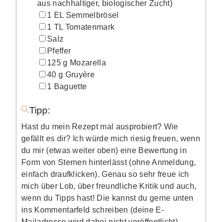
aus nachhaltiger, biologischer Zucht)
▢
1
EL
Semmelbrösel
▢
1
TL
Tomatenmark
▢
Salz
▢
Pfeffer
▢
125
g
Mozarella
▢
40
g
Gruyère
▢
1
Baguette
Tipp:
Hast du mein Rezept mal ausprobiert? Wie
gefällt es dir? Ich würde mich riesig freuen, wenn
du mir (etwas weiter oben) eine Bewertung in
Form von Sternen hinterlässt (ohne Anmeldung,
einfach draufklicken). Genau so sehr freue ich
mich über Lob, über freundliche Kritik und auch,
wenn du Tipps hast! Die kannst du gerne unten
ins Kommentarfeld schreiben (deine E-
Mailadresse wird dabei nicht veröffentlicht).