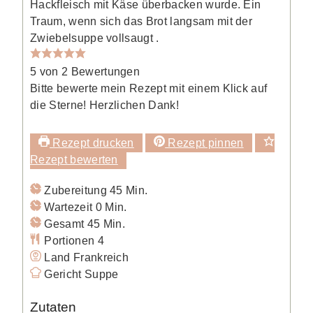
Hackfleisch mit Käse überbacken wurde. Ein
Traum, wenn sich das Brot langsam mit der
Zwiebelsuppe vollsaugt .
5
von
2
Bewertungen
Bitte bewerte mein Rezept mit einem Klick auf
die Sterne! Herzlichen Dank!
Rezept drucken
Rezept pinnen
Rezept bewerten
Minuten
Zubereitung
45
Min.
Minuten
Wartezeit
0
Min.
Minuten
Gesamt
45
Min.
Portionen
4
Land
Frankreich
Gericht
Suppe
Zutaten