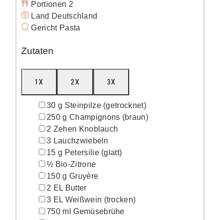
Portionen
2
Land
Deutschland
Gericht
Pasta
Zutaten
1X
2X
3X
▢
30
g
Steinpilze
(getrocknet)
▢
250
g
Champignons
(braun)
▢
2
Zehen
Knoblauch
▢
3
Lauchzwiebeln
▢
15
g
Petersilie
(glatt)
▢
½
Bio-Zitrone
▢
150
g
Gruyère
▢
2
EL
Butter
▢
3
EL
Weißwein
(trocken)
▢
750
ml
Gemüsebrühe