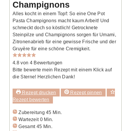
Champignons
Alles kocht in einem Topf: So eine One Pot
Pasta Champignons macht kaum Arbeit! Und
schmeckt doch so köstlich! Getrocknete
Steinpilze und Champignons sorgen für Umami,
Zitronenabrieb für eine gewisse Frische und der
Gruyère für eine schöne Cremigkeit.
4.8
von
4
Bewertungen
Bitte bewerte mein Rezept mit einem Klick auf
die Sterne! Herzlichen Dank!
Rezept drucken
Rezept pinnen
Rezept bewerten
Minuten
Zubereitung
45
Min.
Minuten
Wartezeit
0
Min.
Minuten
Gesamt
45
Min.