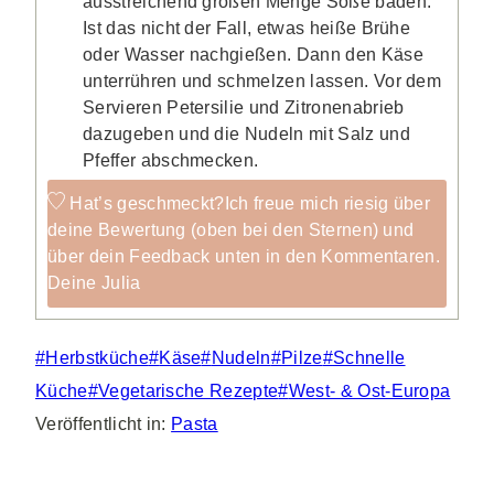
ausstreichend großen Menge Soße baden.
Ist das nicht der Fall, etwas heiße Brühe
oder Wasser nachgießen. Dann den Käse
unterrühren und schmelzen lassen. Vor dem
Servieren Petersilie und Zitronenabrieb
dazugeben und die Nudeln mit Salz und
Pfeffer abschmecken.
Hat’s geschmeckt?
Ich freue mich riesig über
deine Bewertung (oben bei den Sternen) und
über dein Feedback unten in den Kommentaren.
Deine Julia
Schlagworte:
#
Herbstküche
#
Käse
#
Nudeln
#
Pilze
#
Schnelle
Küche
#
Vegetarische Rezepte
#
West- & Ost-Europa
Veröffentlicht in:
Pasta