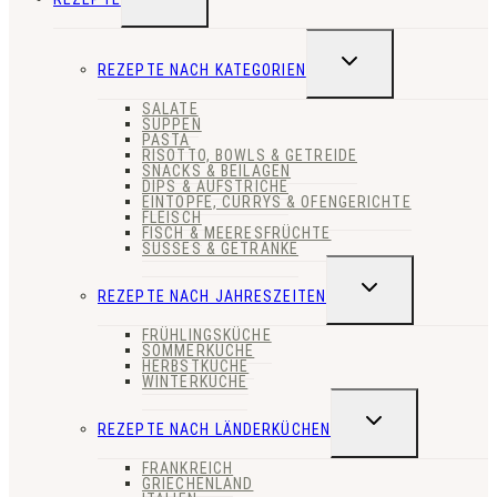
UMSCHALTEN
UNTERMENÜ
REZEPTE NACH KATEGORIEN
UMSCHALTEN
SALATE
SUPPEN
PASTA
RISOTTO, BOWLS & GETREIDE
SNACKS & BEILAGEN
DIPS & AUFSTRICHE
EINTÖPFE, CURRYS & OFENGERICHTE
FLEISCH
FISCH & MEERESFRÜCHTE
SÜSSES & GETRÄNKE
UNTERMENÜ
REZEPTE NACH JAHRESZEITEN
UMSCHALTEN
FRÜHLINGSKÜCHE
SOMMERKÜCHE
HERBSTKÜCHE
WINTERKÜCHE
UNTERMENÜ
REZEPTE NACH LÄNDERKÜCHEN
UMSCHALTEN
FRANKREICH
GRIECHENLAND