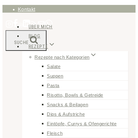
Zum
Kontakt
Inhalt
ÜBER MICH
springen
BLOG
SUCHE
REZEPTE
Rezepte nach Kategorien
Salate
Suppen
Pasta
Risotto, Bowls & Getreide
Snacks & Beilagen
Dips & Aufstriche
Eintöpfe, Currys & Ofengerichte
Fleisch